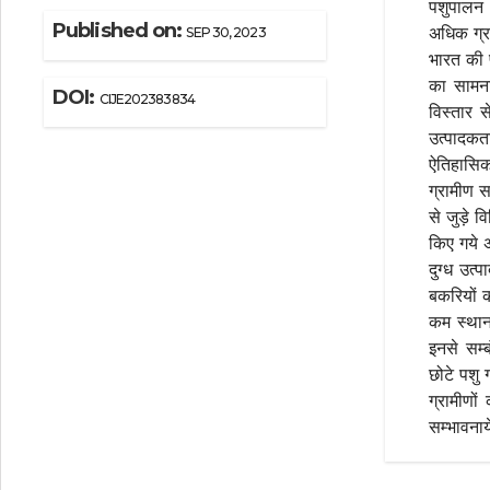
पशुपालन भ
Published on:
अधिक ग्र
SEP 30, 2023
भारत की प
का सामना
DOI:
CIJE202383834
विस्तार 
उत्पादकत
ऐतिहासिक 
ग्रामीण स
से जुड़े व
किए गये अ
दुग्ध उत्
बकरियों की
कम स्थान
इनसे सम्
छोटे पशु 
ग्रामीणो
सम्भावनाये