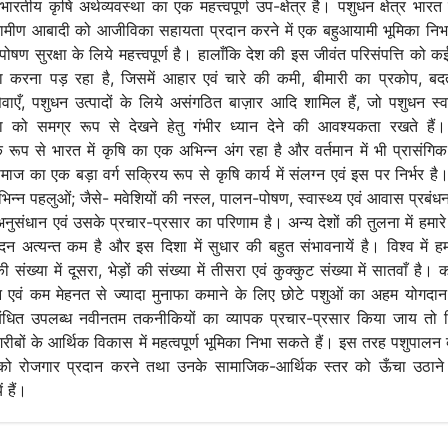
ारतीय कृषि अर्थव्यवस्था का एक महत्त्वपूर्ण उप-क्षेत्र है। पशुधन क्षेत्र भारत 
ामीण आबादी को आजीविका सहायता प्रदान करने में एक बहुआयामी भूमिका निभ
ोषण सुरक्षा के लिये महत्त्वपूर्ण है। हालाँकि देश की इस जीवंत परिसंपत्ति को कई
 करना पड़ रहा है, जिसमें आहार एवं चारे की कमी, बीमारी का प्रकोप, ब
सेवाएँ, पशुधन उत्पादों के लिये असंगठित बाज़ार आदि शामिल हैं, जो पशुधन स्व
ा को समग्र रूप से देखने हेतु गंभीर ध्यान देने की आवश्यकता रखते हैं
रूप से भारत में कृषि का एक अभिन्न अंग रहा है और वर्तमान में भी प्रासंगिक 
माज का एक बड़ा वर्ग सक्रिय रूप से कृषि कार्य में संलग्न एवं इस पर निर्भर ह
िभिन्न पहलुओं; जैसे- मवेशियों की नस्ल, पालन-पोषण, स्वास्थ्य एवं आवास प्रबंधन इ
नुसंधान एवं उसके प्रचार-प्रसार का परिणाम है। अन्य देशों की तुलना में हमार
पादन अत्यन्त कम है और इस दिशा में सुधार की बहुत संभावनायें है। विश्व में ह
 संख्या में दूसरा, भेड़ों की संख्या में तीसरा एवं कुक्कुट संख्या में सातवाँ है। कम
 एवं कम मेहनत से ज्यादा मुनाफा कमाने के लिए छोटे पशुओं का अहम योगदा
बंधित उपलब्ध नवीनतम तकनीकियों का व्यापक प्रचार-प्रसार किया जाय तो नि
गरीबों के आर्थिक विकास में महत्वपूर्ण भूमिका निभा सकते हैं। इस तरह पशुपालन व
ं को रोजगार प्रदान करने तथा उनके सामाजिक-आर्थिक स्तर को ऊँचा उठान
ं हैं।