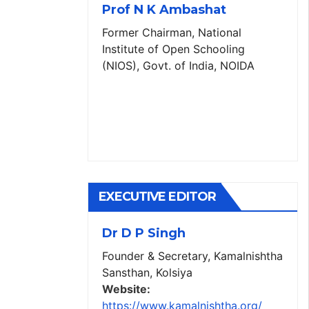
Prof N K Ambashat
Former Chairman, National
Institute of Open Schooling
(NIOS), Govt. of India, NOIDA
EXECUTIVE EDITOR
Dr D P Singh
Founder & Secretary, Kamalnishtha
Sansthan, Kolsiya
Website:
https://www.kamalnishtha.org/