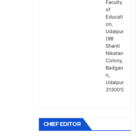
Faculty
of
Educati
on,
Udaipur
(9B
Shanti
Niketan
Colony,
Badgao
n,
Udaipur
313001)
CHIEF EDITOR