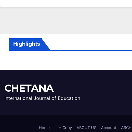
Highlights
CHETANA
International Journal of Education
Home
– Copy
ABOUT US
Account
ARCH