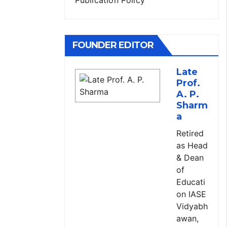
FOUNDER EDITOR
Late
Prof.
A. P.
Sharm
a
Retired
as Head
& Dean
of
Educati
on IASE
Vidyabh
awan,