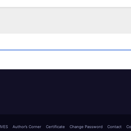
IVES
Author’s Corner
Certificate
Change Password
Contact
Co