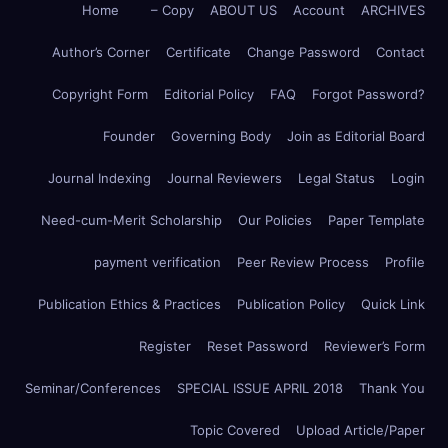
Home
– Copy
ABOUT US
Account
ARCHIVES
Author’s Corner
Certificate
Change Password
Contact
Copyright Form
Editorial Policy
FAQ
Forgot Password?
Founder
Governing Body
Join as Editorial Board
Journal Indexing
Journal Reviewers
Legal Status
Login
Need-cum-Merit Scholarship
Our Policies
Paper Template
payment verification
Peer Review Process
Profile
Publication Ethics & Practices
Publication Policy
Quick Link
Register
Reset Password
Reviewer’s Form
Seminar/Conferences
SPECIAL ISSUE APRIL 2018
Thank You
Topic Covered
Upload Article/Paper