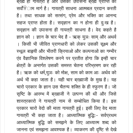
ब्रह्म ही गायत्री है और उसकी उपासना ब्रह्म प्राप्ति का
सर्वोŸाम मार्ग है। गायत्री साधना आत्मबल प्रदान करती
है। तथा साधक को सत्संग, प्रेम और भक्ति का आनन्द
सहज प्राप्त होता है। सद्ज्ञान का न होना ही दुःख है।
सद्ज्ञान की उपासना ही गायत्री साधना है। वेद कहते है
ज्ञान को । ज्ञान के चार भेद है - ऋक् युञः साम् और अथर्व
। किसी भी जीवित प्राणधारी को लेकर उसकी सूक्ष्म और
स्थूल बाहृयी और भीतरी क्रियाओ और कल्पनाओ का गम्भीर
एंव वैज्ञानिक विश्लेषण करने पर प्रतीत होगा कि इन्ही चार
क्षेत्रों के अन्तर्गत उसकी समस्त चेतना परिभ्रमण कर रही
है। ऋक को धर्म,युञः को मोक्ष, साम को काम आः अर्थव को
अर्थ भी कहा जाता है। यही चार ब्रह्माजी के मुख है। यह
चारो प्रकार के ज्ञान उस चैतन्य शक्ति के ही स्फुरण है। जो
सृष्टि के आरम्भ में ब्रह्मजी ने उत्पन्न की थी और जिसे
शास्त्रकारो ने गायत्री नाम से सम्बोधित किया है। इस
प्रकार चारो वेदो की माता गायत्री हुई। इसी लिए वेद माता
गायत्री भी कहा जाता है। आध्यात्मिक बुद्धिः- सर्वप्रथम
आध्यात्मिक बुद्धि को समझने के लिए आध्यात्म शब्द को
जानना एवं समझना आवश्यक है। व्याकरण की दृष्टि से देखे