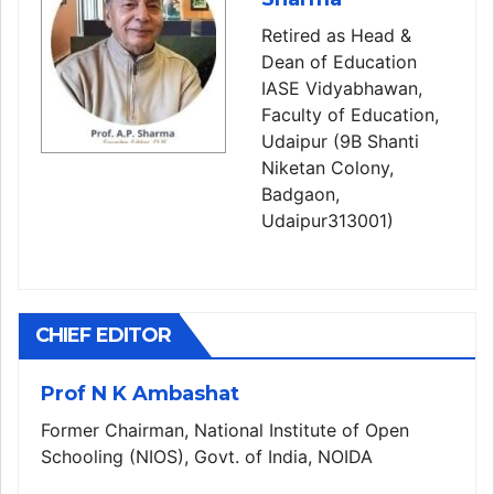
Retired as Head &
Dean of Education
IASE Vidyabhawan,
Faculty of Education,
Udaipur (9B Shanti
Niketan Colony,
Badgaon,
Udaipur313001)
CHIEF EDITOR
Prof N K Ambashat
Former Chairman, National Institute of Open
Schooling (NIOS), Govt. of India, NOIDA