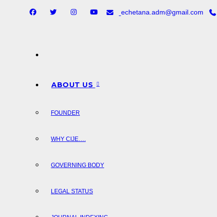
Skip
echetana.adm@gmail.com
to
content
ABOUT US
FOUNDER
WHY CIJE….
GOVERNING BODY
LEGAL STATUS